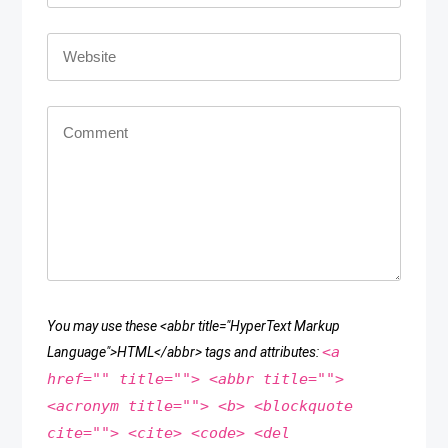
You may use these <abbr title="HyperText Markup
<a
Language">HTML</abbr> tags and attributes:
href="" title=""> <abbr title="">
<acronym title=""> <b> <blockquote
cite=""> <cite> <code> <del