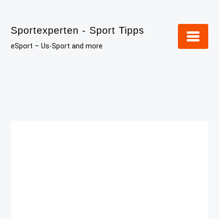
Skip
to
Sportexperten - Sport Tipps
content
eSport – Us-Sport and more