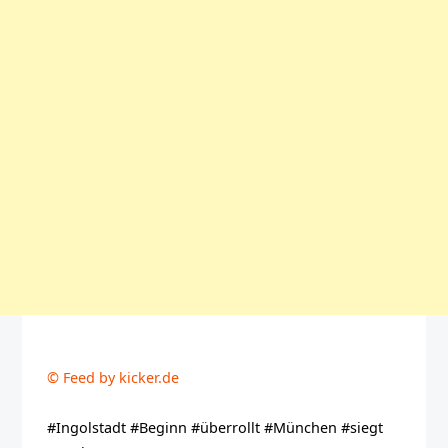
© Feed by kicker.de
#Ingolstadt #Beginn #überrollt #München #siegt