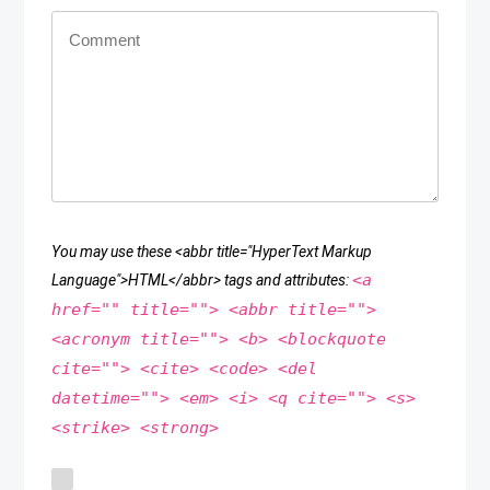
You may use these <abbr title="HyperText Markup
<a
Language">HTML</abbr> tags and attributes:
href="" title=""> <abbr title="">
<acronym title=""> <b> <blockquote
cite=""> <cite> <code> <del
datetime=""> <em> <i> <q cite=""> <s>
<strike> <strong>