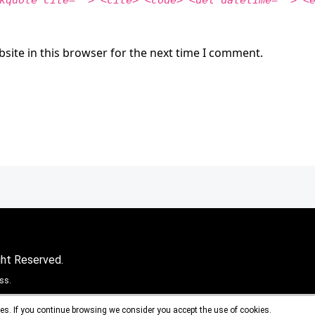
kquote cite=""> <cite> <code> <del datetime=""> <
site in this browser for the next time I comment.
ght Reserved.
ss.
es. If you continue browsing we consider you accept the use of cookies.