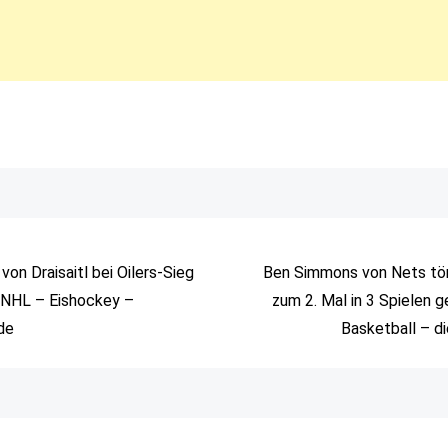
von Draisaitl bei Oilers-Sieg
Ben Simmons von Nets tön
 NHL – Eishockey –
zum 2. Mal in 3 Spielen 
de
Basketball – d