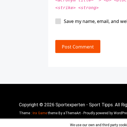
<acronym title=""> <b> <bloc
<strike> <strong>
Save my name, email, and web
Post Comment
Copyright © 2026 Sportexperten - Sport Tipps. All Ri
Theme :
Inx Game
theme By aThemeArt - Proudly powered by WordPre
We use our own and third party cooki