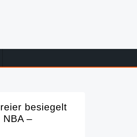
eier besiegelt
– NBA –