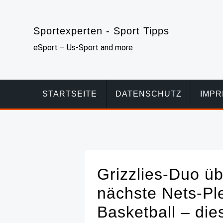
Skip
to
Sportexperten - Sport Tipps
content
eSport – Us-Sport and more
STARTSEITE
DATENSCHUTZ
IMP
Grizzlies-Duo ü
nächste Nets-Ple
Basketball – die