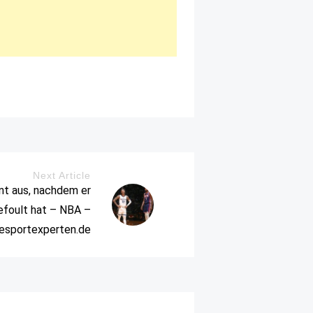
Next Article
t aus, nachdem er
gefoult hat – NBA –
iesportexperten.de