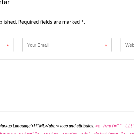
ntar
blished. Required fields are marked *.
*
*
<a href="" tit
t Markup Language">HTML</abbr> tags and attributes: