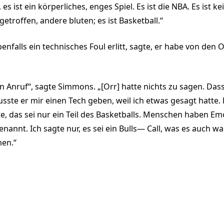
l, es ist ein körperliches, enges Spiel. Es ist die NBA. Es ist ke
etroffen, andere bluten; es ist Basketball.“
nfalls ein technisches Foul erlitt, sagte, er habe von den O
n Anruf“, sagte Simmons. „[Orr] hatte nichts zu sagen. Dass
usste er mir einen Tech geben, weil ich etwas gesagt hatte. E
te, das sei nur ein Teil des Basketballs. Menschen haben Em
nannt. Ich sagte nur, es sei ein Bulls— Call, was es auch war
men.“