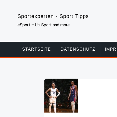
Skip
to
Sportexperten - Sport Tipps
content
eSport – Us-Sport and more
STARTSEITE
DATENSCHUTZ
IMP