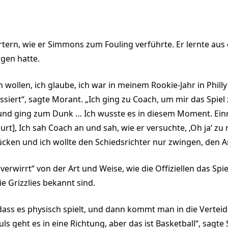
rtern, wie er Simmons zum Fouling verführte. Er lernte aus
gen hatte.
 wollen, ich glaube, ich war in meinem Rookie-Jahr in Philly 
ssiert“, sagte Morant. „Ich ging zu Coach, um mir das Spie
und ging zum Dunk … Ich wusste es in diesem Moment. Einma
ourt], Ich sah Coach an und sah, wie er versuchte, ‚Oh ja‘ zu
ücken und ich wollte den Schiedsrichter nur zwingen, den A
verwirrt“ von der Art und Weise, wie die Offiziellen das Spi
ie Grizzlies bekannt sind.
ss es physisch spielt, und dann kommt man in die Verteidi
uls geht es in eine Richtung, aber das ist Basketball“, sag