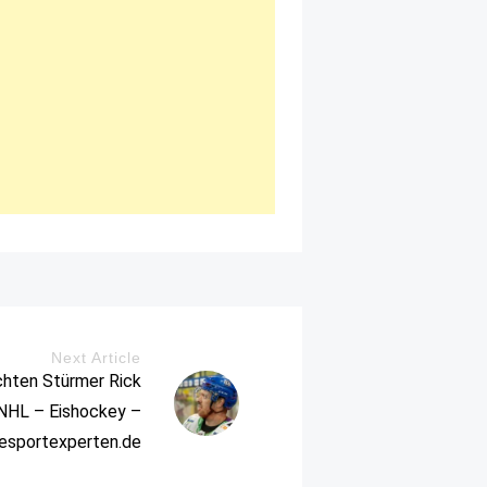
Next Article
chten Stürmer Rick
 NHL – Eishockey –
iesportexperten.de