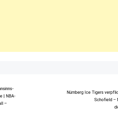
hnsinns-
Nürnberg Ice Tigers verpfli
te | NBA-
Schofield –
ll –
d