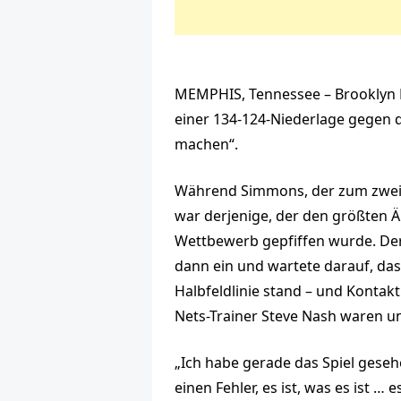
MEMPHIS, Tennessee – Brooklyn N
einer 134-124-Niederlage gegen 
machen“.
Während Simmons, der zum zweiten
war derjenige, der den größten Är
Wettbewerb gepfiffen wurde. Der
dann ein und wartete darauf, da
Halbfeldlinie stand – und Kontak
Nets-Trainer Steve Nash waren u
„Ich habe gerade das Spiel geseh
einen Fehler, es ist, was es ist … e