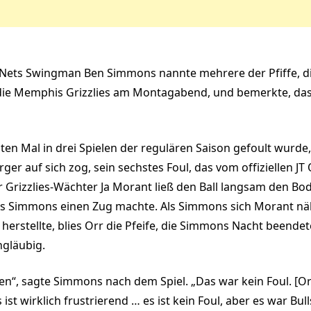
ets Swingman Ben Simmons nannte mehrere der Pfiffe, die 
die Memphis Grizzlies am Montagabend, und bemerkte, dass
 Mal in drei Spielen der regulären Saison gefoult wurde, ü
ger auf sich zog, sein sechstes Foul, das vom offiziellen JT 
 Grizzlies-Wächter Ja Morant ließ den Ball langsam den Bo
ss Simmons einen Zug machte. Als Simmons sich Morant näh
t herstellte, blies Orr die Pfeife, die Simmons Nacht beend
ngläubig.
en“, sagte Simmons nach dem Spiel. „Das war kein Foul. [Or
s ist wirklich frustrierend … es ist kein Foul, aber es war Bul