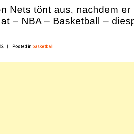
 Nets tönt aus, nachdem er 
hat – NBA – Basketball – dies
22
Posted in
basketball