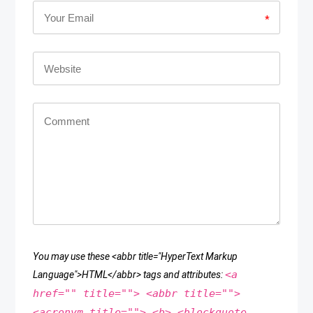
*
You may use these <abbr title="HyperText Markup
<a
Language">HTML</abbr> tags and attributes:
href="" title=""> <abbr title="">
<acronym title=""> <b> <blockquote