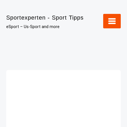
Skip
to
Sportexperten - Sport Tipps
content
eSport – Us-Sport and more