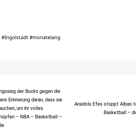
b #Ingolstadt #monatelang
ngssieg der Bucks gegen die
tere Erinnerung daran, dass sie
Anadolu Efes stoppt Albas t
auchen, um ihr volles
Basketball – d
höpfen – NBA – Basketball –
de