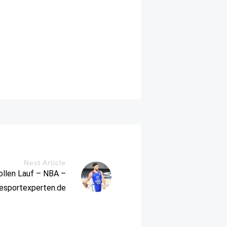
Next Article
ollen Lauf – NBA –
iesportexperten.de