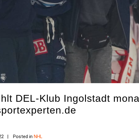
ehlt DEL-Klub Ingolstadt mon
sportexperten.de
22
Posted in
NHL