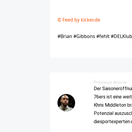
© Feed by kicker.de
#Brian #Gibbons #fehlt #DELKlu
Previous Article
Der Saisoneröffnu
76ers ist eine wei
Khris Middleton br
Potenzial auszusc
diesportexperten.