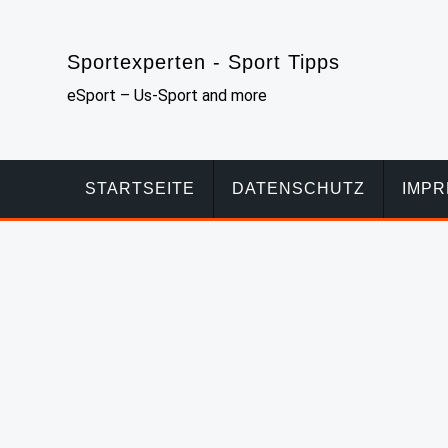
Skip
to
Sportexperten - Sport Tipps
content
eSport – Us-Sport and more
STARTSEITE
DATENSCHUTZ
IMP