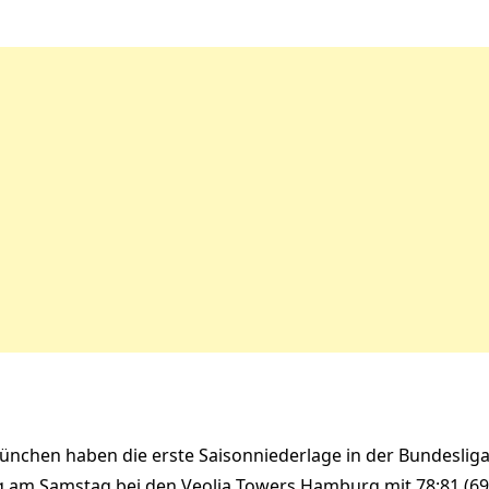
ünchen haben die erste Saisonniederlage in der Bundesliga
ag am Samstag bei den Veolia Towers Hamburg mit 78:81 (69