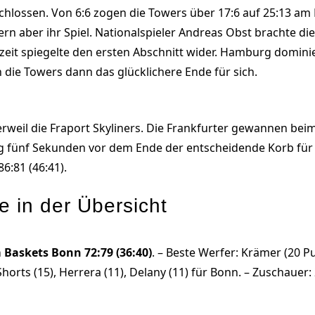
schlossen. Von 6:6 zogen die Towers über 17:6 auf 25:13 am 
ayern aber ihr Spiel. Nationalspieler Andreas Obst brachte 
bzeit spiegelte den ersten Abschnitt wider. Hamburg dominie
n die Towers dann das glücklichere Ende für sich.
erweil die Fraport Skyliners. Die Frankfurter gewannen bei
gelang fünf Sekunden vor dem Ende der entscheidende Korb fü
6:81 (46:41).
 in der Übersicht
Baskets Bonn 72:79 (36:40)
. – Beste Werfer: Krämer (20 Pu
horts (15), Herrera (11), Delany (11) für Bonn. – Zuschauer: