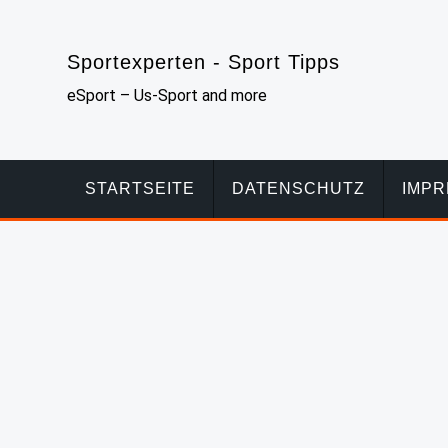
Skip
to
Sportexperten - Sport Tipps
content
eSport – Us-Sport and more
STARTSEITE
DATENSCHUTZ
IMP