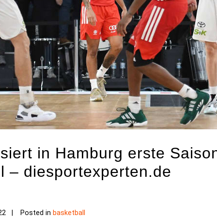
siert in Hamburg erste Saiso
l – diesportexperten.de
22
Posted in
basketball