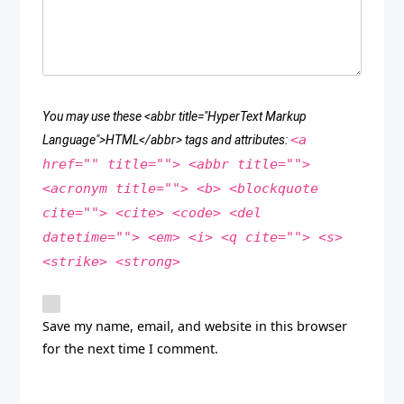
You may use these <abbr title="HyperText Markup
<a
Language">HTML</abbr> tags and attributes:
href="" title=""> <abbr title="">
<acronym title=""> <b> <blockquote
cite=""> <cite> <code> <del
datetime=""> <em> <i> <q cite=""> <s>
<strike> <strong>
Save my name, email, and website in this browser
for the next time I comment.