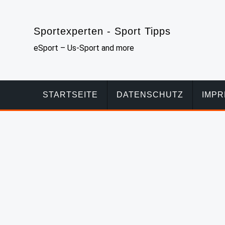
Skip
to
Sportexperten - Sport Tipps
content
eSport – Us-Sport and more
STARTSEITE
DATENSCHUTZ
IMP