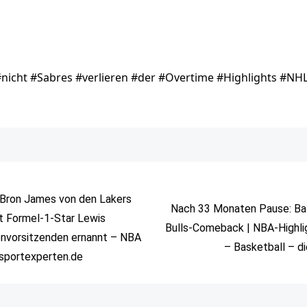
#nicht #Sabres #verlieren #der #Overtime #Highlights #NH
eBron James von den Lakers
Nach 33 Monaten Pause: Bal
t Formel-1-Star Lewis
Bulls-Comeback | NBA-Highli
envorsitzenden ernannt – NBA
– Basketball – d
esportexperten.de