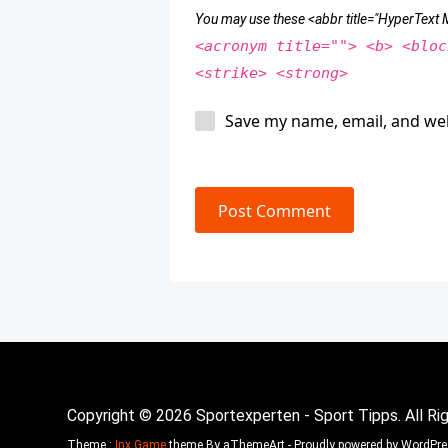
You may use these <abbr title="HyperTex
<acronym title=""> <b> <bloc
<strike> <strong>
Save my name, email, and web
Post Comment
Copyright © 2026 Sportexperten - Sport Tipps. All Ri
Theme :
Inx Game
theme By aThemeArt - Proudly powered by WordPre