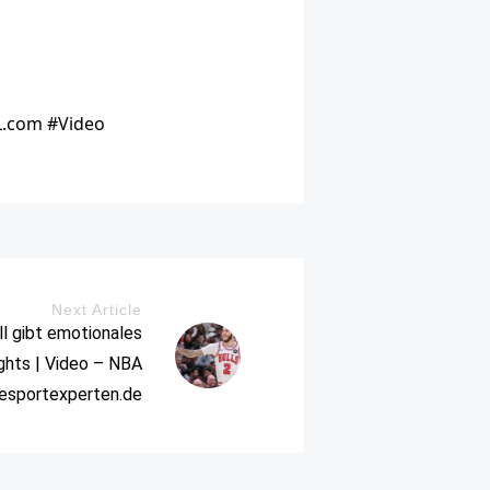
L.com #Video
Next Article
l gibt emotionales
ghts | Video – NBA
iesportexperten.de