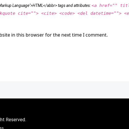
<a href="" tit
t Markup Language">HTML</abbr> tags and attributes:
kquote cite=""> <cite> <code> <del datetime=""> <
site in this browser for the next time I comment.
ght Reserved.
ss.