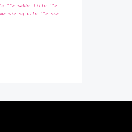
le=""> <abbr title="">
em> <i> <q cite=""> <s>