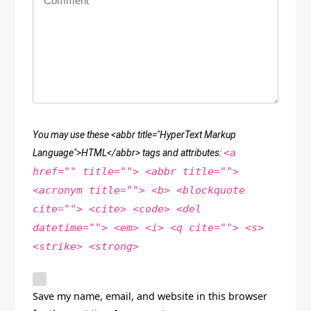
You may use these <abbr title="HyperText Markup
<a
Language">HTML</abbr> tags and attributes:
href="" title=""> <abbr title="">
<acronym title=""> <b> <blockquote
cite=""> <cite> <code> <del
datetime=""> <em> <i> <q cite=""> <s>
<strike> <strong>
Save my name, email, and website in this browser