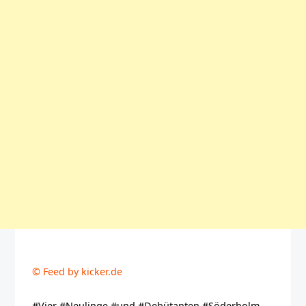
© Feed by kicker.de
#Vier #Neulinge #und #Debütanten #Söderholm