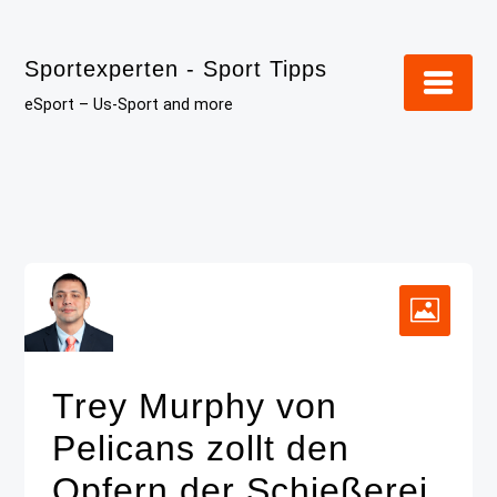
Skip
to
Sportexperten - Sport Tipps
content
eSport – Us-Sport and more
Trey Murphy von
Pelicans zollt den
Opfern der Schießerei