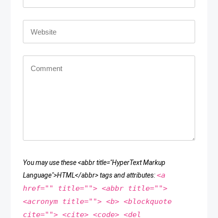
You may use these <abbr title="HyperText Markup
<a
Language">HTML</abbr> tags and attributes:
href="" title=""> <abbr title="">
<acronym title=""> <b> <blockquote
cite=""> <cite> <code> <del