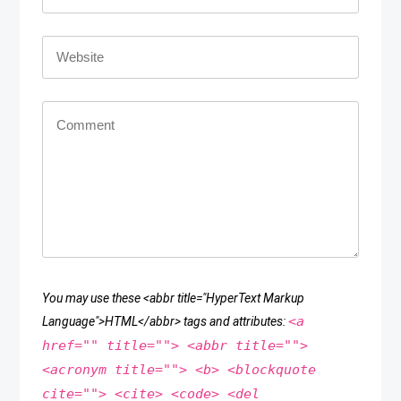
You may use these <abbr title="HyperText Markup
<a
Language">HTML</abbr> tags and attributes:
href="" title=""> <abbr title="">
<acronym title=""> <b> <blockquote
cite=""> <cite> <code> <del