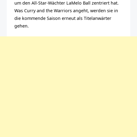
um den All-Star-Wächter LaMelo Ball zentriert hat.
Was Curry and the Warriors angeht, werden sie in
die kommende Saison erneut als Titelanwärter
gehen.