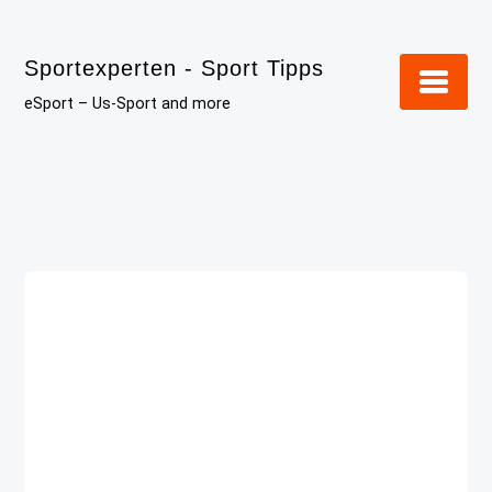
Skip
to
Sportexperten - Sport Tipps
content
eSport – Us-Sport and more