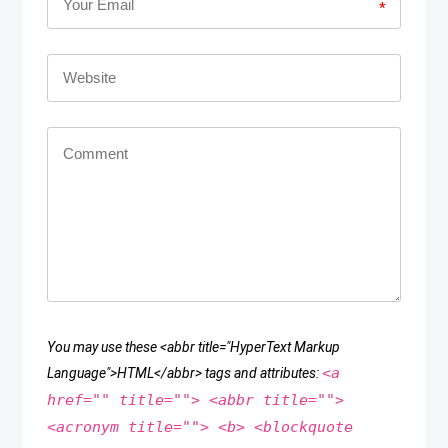
*
You may use these <abbr title="HyperText Markup
<a
Language">HTML</abbr> tags and attributes:
href="" title=""> <abbr title="">
<acronym title=""> <b> <blockquote