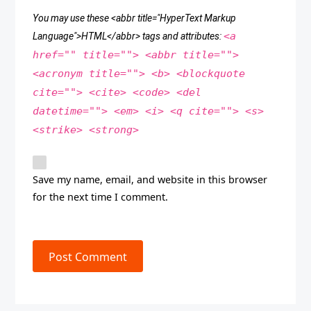
You may use these <abbr title="HyperText Markup
<a
Language">HTML</abbr> tags and attributes:
href="" title=""> <abbr title="">
<acronym title=""> <b> <blockquote
cite=""> <cite> <code> <del
datetime=""> <em> <i> <q cite=""> <s>
<strike> <strong>
Save my name, email, and website in this browser
for the next time I comment.
Post Comment