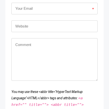
*
You may use these <abbr title="HyperText Markup
<a
Language">HTML</abbr> tags and attributes:
href="" title=""> <abbr title="">