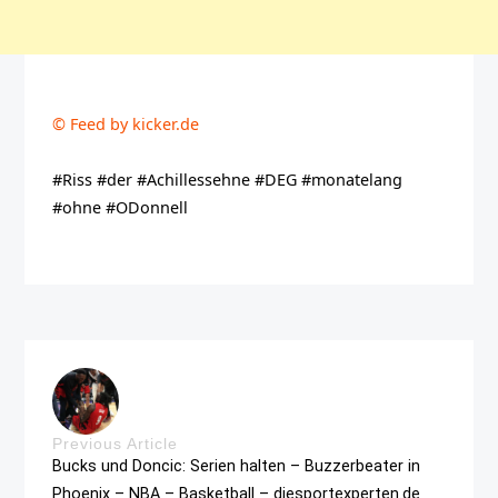
© Feed by kicker.de
#Riss #der #Achillessehne #DEG #monatelang
#ohne #ODonnell
Previous Article
Bucks und Doncic: Serien halten – Buzzerbeater in
Phoenix – NBA – Basketball – diesportexperten.de