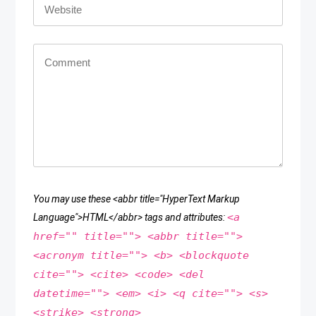
You may use these <abbr title="HyperText Markup
<a
Language">HTML</abbr> tags and attributes:
href="" title=""> <abbr title="">
<acronym title=""> <b> <blockquote
cite=""> <cite> <code> <del
datetime=""> <em> <i> <q cite=""> <s>
<strike> <strong>