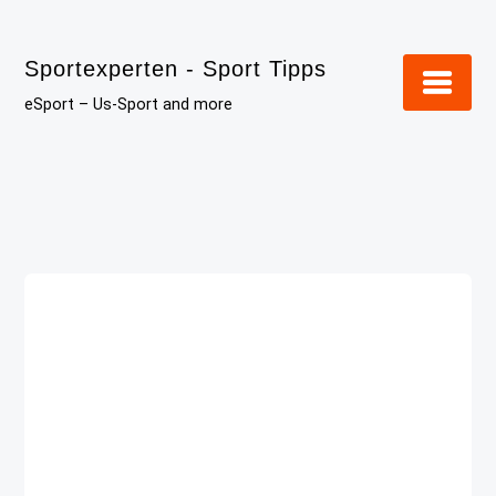
Skip
to
Sportexperten - Sport Tipps
content
eSport – Us-Sport and more