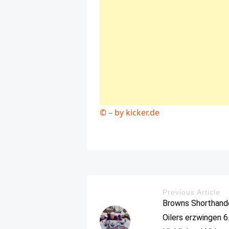
© – by kicker.de
Previous Article
Browns Shorthand
Oilers erzwingen 6