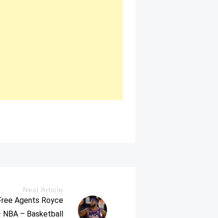
Next Article
 Free Agents Royce
– NBA – Basketball