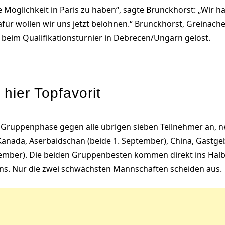
 Möglichkeit in Paris zu haben“, sagte Brunckhorst: „Wir hab
für wollen wir uns jetzt belohnen.“ Brunckhorst, Greinach
i beim Qualifikationsturnier in Debrecen/Ungarn gelöst.
hier Topfavorit
er Gruppenphase gegen alle übrigen sieben Teilnehmer an, n
 Kanada, Aserbaidschan (beide 1. September), China, Gastge
ember). Die beiden Gruppenbesten kommen direkt ins Halbf
y-ins. Nur die zwei schwächsten Mannschaften scheiden aus.