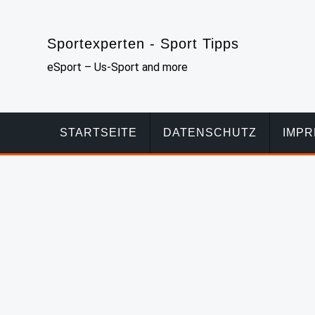
Skip
to
Sportexperten - Sport Tipps
content
eSport – Us-Sport and more
STARTSEITE
DATENSCHUTZ
IMP