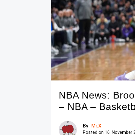
NBA News: Brook
– NBA – Basketb
By -
Mr.X
Posted on
16. November 