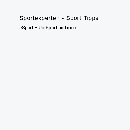
Skip
to
Sportexperten - Sport Tipps
content
eSport – Us-Sport and more