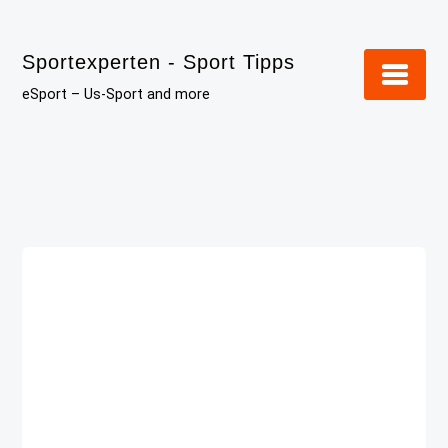
Skip
to
Sportexperten - Sport Tipps
content
eSport – Us-Sport and more