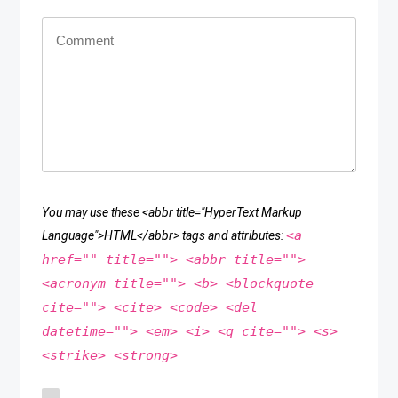
You may use these <abbr title="HyperText Markup
<a
Language">HTML</abbr> tags and attributes:
href="" title=""> <abbr title="">
<acronym title=""> <b> <blockquote
cite=""> <cite> <code> <del
datetime=""> <em> <i> <q cite=""> <s>
<strike> <strong>