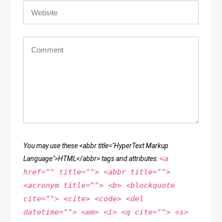
You may use these <abbr title="HyperText Markup
<a
Language">HTML</abbr> tags and attributes:
href="" title=""> <abbr title="">
<acronym title=""> <b> <blockquote
cite=""> <cite> <code> <del
datetime=""> <em> <i> <q cite=""> <s>