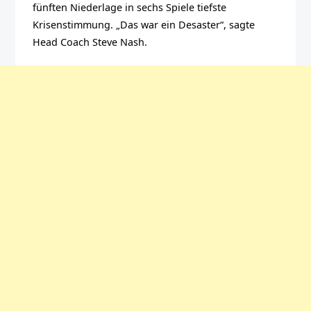
fünften Niederlage in sechs Spiele tiefste
Krisenstimmung. „Das war ein Desaster“, sagte
Head Coach Steve Nash.