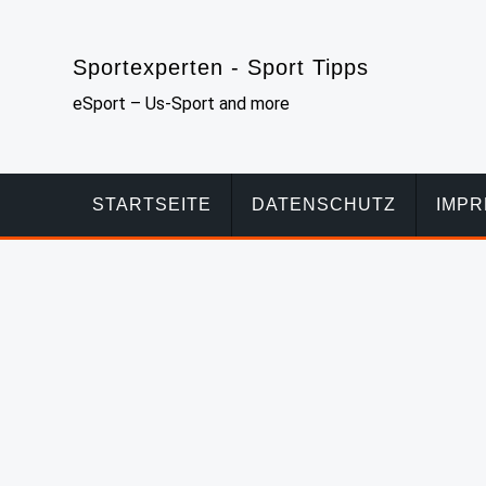
Skip
to
Sportexperten - Sport Tipps
content
eSport – Us-Sport and more
STARTSEITE
DATENSCHUTZ
IMP