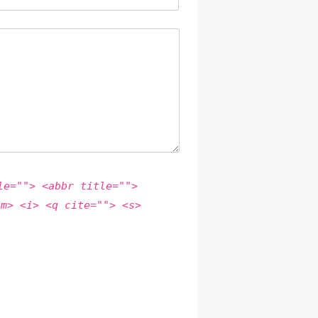
le=""> <abbr title="">
em> <i> <q cite=""> <s>