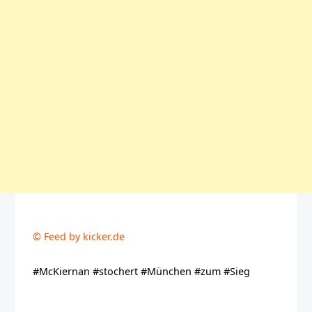
© Feed by kicker.de
#McKiernan #stochert #München #zum #Sieg