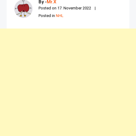
By -
Mr.X
Posted on
17. November 2022
Posted in
NHL