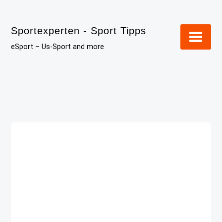
Skip
to
Sportexperten - Sport Tipps
content
eSport – Us-Sport and more