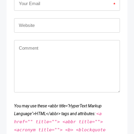
*
You may use these <abbr title="HyperText Markup
<a
Language">HTML</abbr> tags and attributes:
href="" title=""> <abbr title="">
<acronym title=""> <b> <blockquote