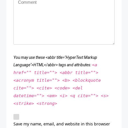
You may use these <abbr title="HyperText Markup
<a
Language">HTML</abbr> tags and attributes:
href="" title=""> <abbr title="">
<acronym title=""> <b> <blockquote
cite=""> <cite> <code> <del
datetime=""> <em> <i> <q cite=""> <s>
<strike> <strong>
Save my name, email, and website in this browser