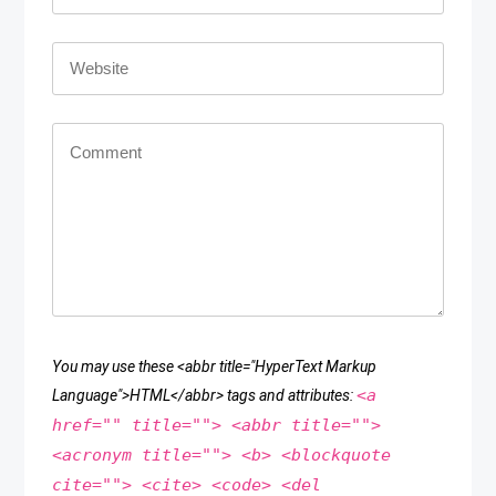
You may use these <abbr title="HyperText Markup
<a
Language">HTML</abbr> tags and attributes:
href="" title=""> <abbr title="">
<acronym title=""> <b> <blockquote
cite=""> <cite> <code> <del