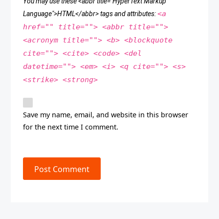
You may use these <abbr title="HyperText Markup
<a
Language">HTML</abbr> tags and attributes:
href="" title=""> <abbr title="">
<acronym title=""> <b> <blockquote
cite=""> <cite> <code> <del
datetime=""> <em> <i> <q cite=""> <s>
<strike> <strong>
Save my name, email, and website in this browser
for the next time I comment.
Post Comment