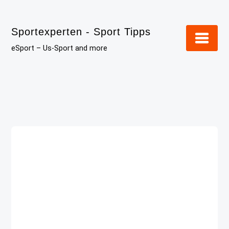
Skip
to
Sportexperten - Sport Tipps
content
eSport – Us-Sport and more