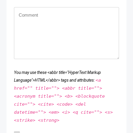
You may use these <abbr title="HyperText Markup
<a
Language">HTML</abbr> tags and attributes:
href="" title=""> <abbr title="">
<acronym title=""> <b> <blockquote
cite=""> <cite> <code> <del
datetime=""> <em> <i> <q cite=""> <s>
<strike> <strong>