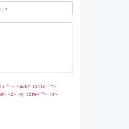
le=""> <abbr title="">
em> <i> <q cite=""> <s>