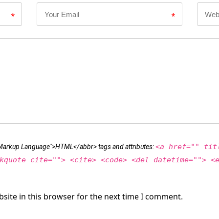
*
*
<a href="" tit
t Markup Language">HTML</abbr> tags and attributes:
kquote cite=""> <cite> <code> <del datetime=""> <
site in this browser for the next time I comment.