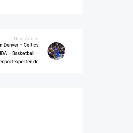
Next Article
n Denver – Celtics
BA – Basketball –
iesportexperten.de