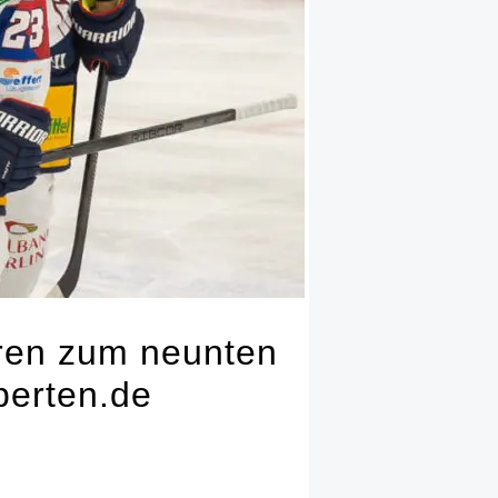
ären zum neunten
perten.de