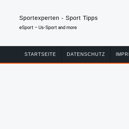
Skip
to
Sportexperten - Sport Tipps
content
eSport – Us-Sport and more
STARTSEITE
DATENSCHUTZ
IMP