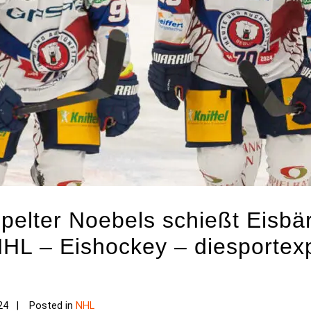
ppelter Noebels schießt Eisb
 NHL – Eishockey – diesportex
24
Posted in
NHL