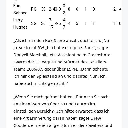
Eric
0-
PG
39
2-4
0-0
8
6
1
0
2
4
Schnee
2
Larry
7-
4-
SG
36
4-6
4
5
1
1
1
0
Hughes
17
7
„Als ich mir den Box-Score ansah, dachte ich: ‚Na
ja, vielleicht
ICH
„Ich hatte ein gutes Spiel“, sagte
Donyell Marshall, jetzt Assistent beim Greensboro
Swarm der G League und Stürmer des Cavaliers-
Teams 2006/07, gegenüber ESPN. „Dann schaute
ich mir den Spielstand an und dachte: ‚Nun, ich
habe auch nichts gemacht.‘“
„Wenn Sie mich gefragt hätten: ‚Erinnern Sie sich
an einen Wert von über 30 und LeBron im
einstelligen Bereich?‘ „Ich hätte erwartet, dass ich
eine Art Erinnerung daran habe“, sagte Drew
Gooden, ein ehemaliger Stürmer der Cavaliers und