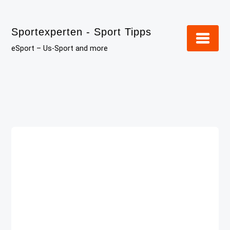
Skip
to
Sportexperten - Sport Tipps
content
eSport – Us-Sport and more