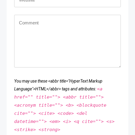
You may use these <abbr title="HyperText Markup
<a
Language">HTML</abbr> tags and attributes:
href="" title=""> <abbr title="">
<acronym title=""> <b> <blockquote
cite=""> <cite> <code> <del
datetime=""> <em> <i> <q cite=""> <s>
<strike> <strong>