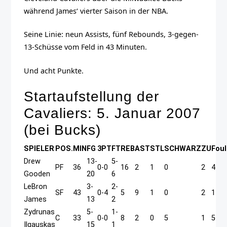
während James‘ vierter Saison in der NBA.
Seine Linie: neun Assists, fünf Rebounds, 3-gegen-
13-Schüsse vom Feld in 43 Minuten.
Und acht Punkte.
Startaufstellung der
Cavaliers: 5. Januar 2007
(bei Bucks)
SPIELER
POS.
MIN
FG
3PT
FT
REB
AST
STL
SCHWARZ
ZU
Foul
Drew
13-
5-
PF
36
0-0
16
2
1
0
2
4
Gooden
20
6
LeBron
3-
2-
SF
43
0-4
5
9
1
0
2
1
James
13
2
Zydrunas
5-
1-
C
33
0-0
8
2
0
5
1
5
Ilgauskas
15
1