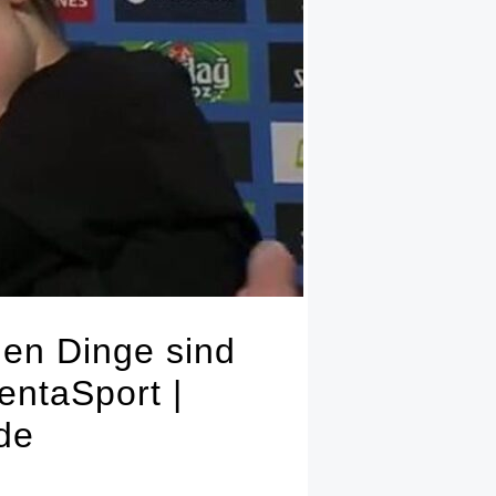
inen Dinge sind
entaSport |
de