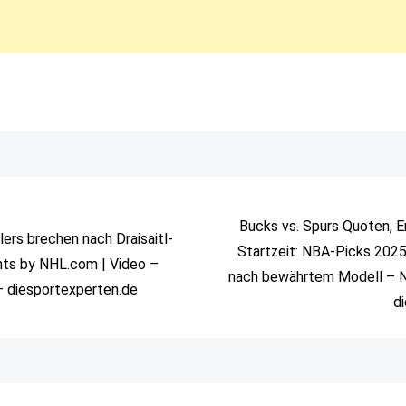
Bucks vs. Spurs Quoten, E
ilers brechen nach Draisaitl-
Startzeit: NBA-Picks 2025
ghts by NHL.com | Video –
nach bewährtem Modell – N
 diesportexperten.de
d