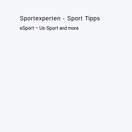
Skip
to
Sportexperten - Sport Tipps
content
eSport – Us-Sport and more