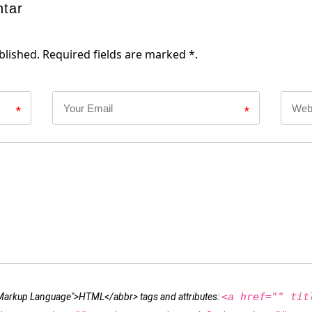
ntar
blished. Required fields are marked *.
*
*
<a href="" tit
t Markup Language">HTML</abbr> tags and attributes: