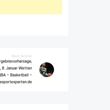
Next Article
rgebnisvorhersage,
, 8. Januar-Wetten
BA – Basketball –
iesportexperten.de