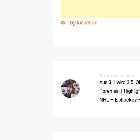
© – by kicker.de
Previous Article
Aus 3:1 wird 3:5: O
Toren ein | Highli
NHL – Eishockey –