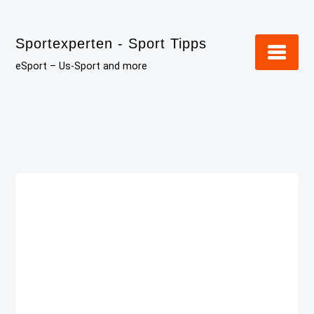
Skip
to
Sportexperten - Sport Tipps
content
eSport – Us-Sport and more