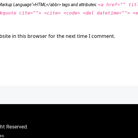
<a href="" tit
t Markup Language">HTML</abbr> tags and attributes:
kquote cite=""> <cite> <code> <del datetime=""> <
site in this browser for the next time I comment.
ght Reserved.
ss.