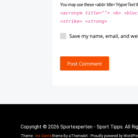
You may use these <abbr title="HyperTex
<acronym title=""> <b> <bloc
<strike> <strong>
Save my name, email, and web
Post Comment
Copyright © 2026 Sportexperten - Sport Tipps. All Ri
Theme :
Inx Game
theme By aThemeArt - Proudly powered by WordPre