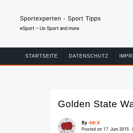
Skip
to
Sportexperten - Sport Tipps
content
eSport – Us-Sport and more
STARTSEITE
DATENSCHUTZ
IMP
Golden State Wa
By -
Mr.X
Posted on
17. Juni 2015