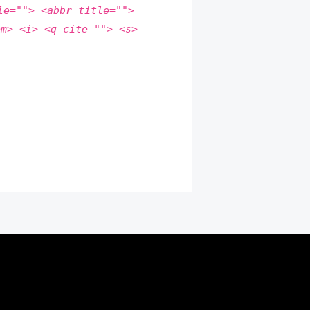
le=""> <abbr title="">
em> <i> <q cite=""> <s>