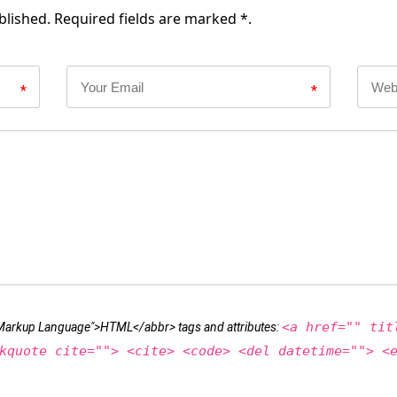
blished. Required fields are marked *.
*
*
<a href="" tit
t Markup Language">HTML</abbr> tags and attributes:
kquote cite=""> <cite> <code> <del datetime=""> <