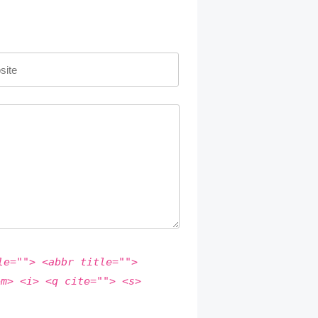
le=""> <abbr title="">
em> <i> <q cite=""> <s>