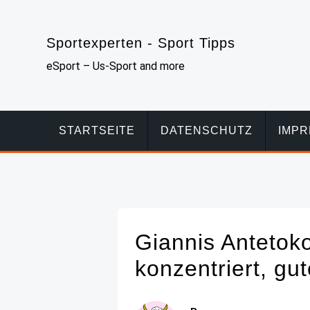
Skip
to
Sportexperten - Sport Tipps
content
eSport – Us-Sport and more
STARTSEITE
DATENSCHUTZ
IMP
Giannis Antetok
konzentriert, g