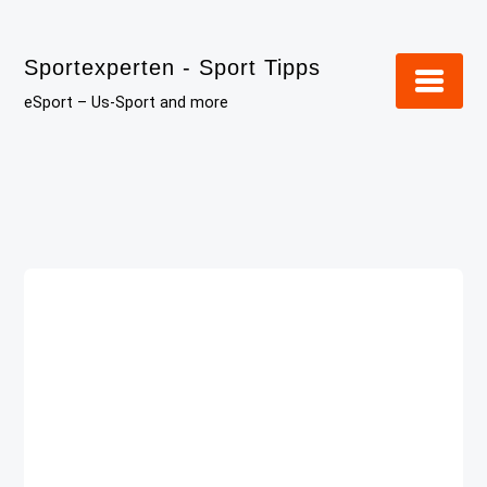
Skip
to
Sportexperten - Sport Tipps
content
eSport – Us-Sport and more