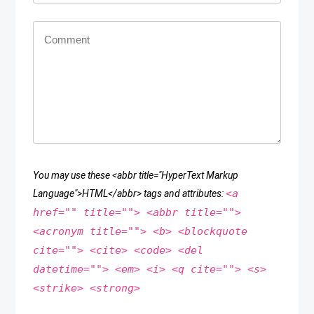
You may use these <abbr title="HyperText Markup
<a
Language">HTML</abbr> tags and attributes:
href="" title=""> <abbr title="">
<acronym title=""> <b> <blockquote
cite=""> <cite> <code> <del
datetime=""> <em> <i> <q cite=""> <s>
<strike> <strong>