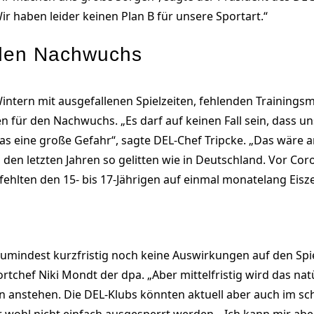
Wir haben leider keinen Plan B für unsere Sportart.“
 den Nachwuchs
tern mit ausgefallenen Spielzeiten, fehlenden Trainings
en für den Nachwuchs. „Es darf auf keinen Fall sein, dass 
s eine große Gefahr“, sagte DEL-Chef Tripcke. „Das wäre a
 den letzten Jahren so gelitten wie in Deutschland. Vor Co
ehlten den 15- bis 17-Jährigen auf einmal monatelang Eiszei
umindest kurzfristig noch keine Auswirkungen auf den Spie
rtchef Niki Mondt der dpa. „Aber mittelfristig wird das na
 anstehen. Die DEL-Klubs könnten aktuell aber auch im s
 wohl nicht einfach ausgesperrt werden. „Ich kann mir aber