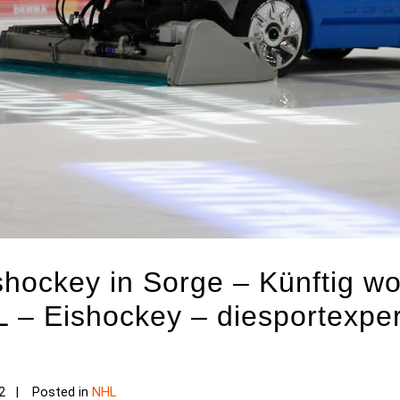
shockey in Sorge – Künftig wo
L – Eishockey – diesportexpe
2
Posted in
NHL