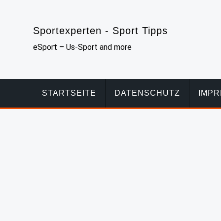
Skip
to
Sportexperten - Sport Tipps
content
eSport – Us-Sport and more
STARTSEITE
DATENSCHUTZ
IMP