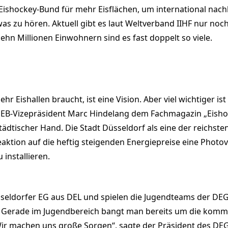
ishockey-Bund für mehr Eisflächen, um international nachh
s zu hören. Aktuell gibt es laut Weltverband IIHF nur noch
ehn Millionen Einwohnern sind es fast doppelt so viele.
Eishallen braucht, ist eine Vision. Aber viel wichtiger ist 
 DEB-Vizepräsident Marc Hindelang dem Fachmagazin „Eisho
 städtischer Hand. Die Stadt Düsseldorf als eine der reich
 Reaktion auf die heftig steigenden Energiepreise eine Phot
 installieren.
Düsseldorfer EG aus DEL und spielen die Jugendteams der
. Gerade im Jugendbereich bangt man bereits um die kommen
„Wir machen uns große Sorgen“, sagte der Präsident des DE