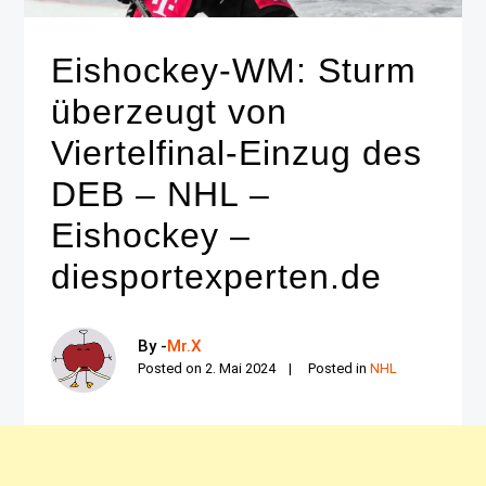
Eishockey-WM: Sturm
überzeugt von
Viertelfinal-Einzug des
DEB – NHL –
Eishockey –
diesportexperten.de
By -
Mr.X
Posted on
2. Mai 2024
Posted in
NHL