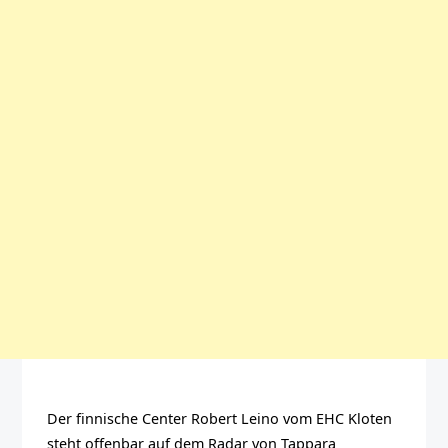
Der finnische Center Robert Leino vom EHC Kloten
steht offenbar auf dem Radar von Tappara