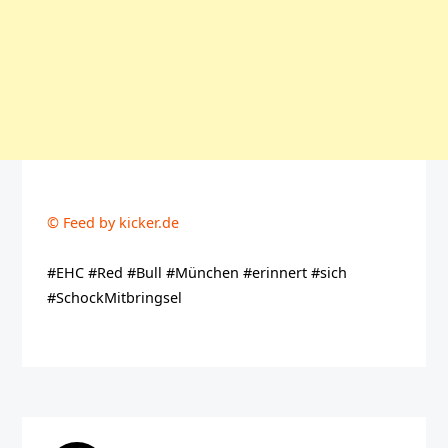
© Feed by kicker.de
#EHC #Red #Bull #München #erinnert #sich
#SchockMitbringsel