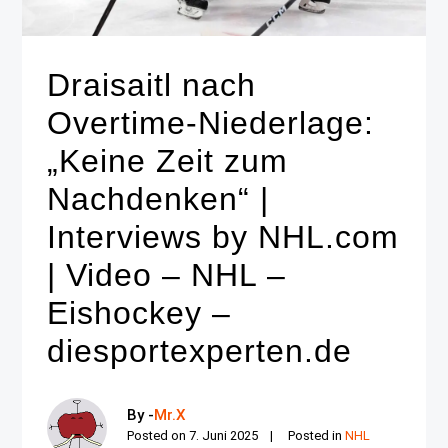
Draisaitl nach
Overtime-Niederlage:
„Keine Zeit zum
Nachdenken“ |
Interviews by NHL.com
| Video – NHL –
Eishockey –
diesportexperten.de
By -
Mr.X
Posted on
7. Juni 2025
Posted in
NHL