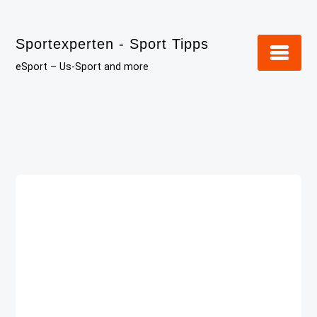
Skip
to
Sportexperten - Sport Tipps
content
eSport – Us-Sport and more