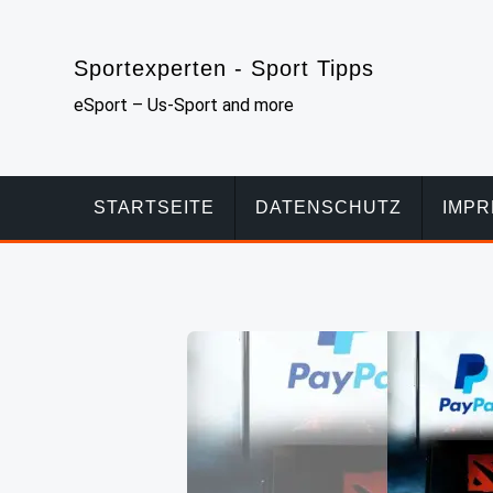
Skip
to
Sportexperten - Sport Tipps
content
eSport – Us-Sport and more
STARTSEITE
DATENSCHUTZ
IMP