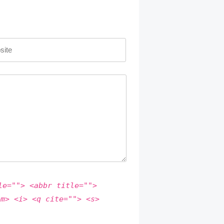
le=""> <abbr title="">
em> <i> <q cite=""> <s>