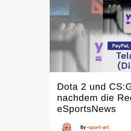
Dota 2 und CS:GO
nachdem die Reg
eSportsNews
By -
sport-art