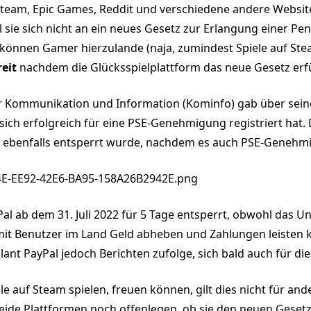
 Steam, Epic Games, Reddit und verschiedene andere Websit
 sie sich nicht an ein neues Gesetz zur Erlangung einer Pe
können Gamer hierzulande (naja, zumindest Spiele auf St
reit
nachdem die Glücksspielplattform das neue Gesetz erfül
r Kommunikation und Information (Kominfo) gab über sein
 sich erfolgreich für eine PSE-Genehmigung registriert hat
 ebenfalls entsperrt wurde, nachdem es auch PSE-Genehmi
al ab dem 31. Juli 2022 für 5 Tage entsperrt, obwohl das 
it Benutzer im Land Geld abheben und Zahlungen leisten 
ant PayPal jedoch Berichten zufolge, sich bald auch für di
le auf Steam spielen, freuen können, gilt dies nicht für an
ide Plattformen noch offenlegen, ob sie den neuen Geset