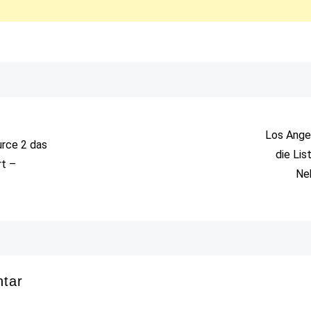
Los Ange
urce 2 das
die Lis
rt –
Ne
ntar