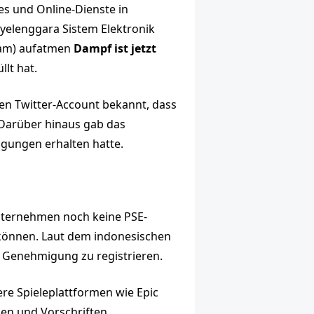
es und Online-Dienste in
nyelenggara Sistem Elektronik
eam) aufatmen
Dampf
ist jetzt
lt hat.
en Twitter-Account bekannt, dass
. Darüber hinaus gab das
gungen erhalten hatte.
Unternehmen noch keine PSE-
können. Laut dem indonesischen
e Genehmigung zu registrieren.
dere Spieleplattformen wie Epic
zen und Vorschriften