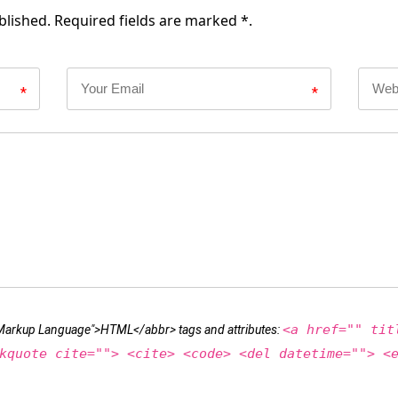
blished. Required fields are marked *.
*
*
<a href="" tit
t Markup Language">HTML</abbr> tags and attributes:
kquote cite=""> <cite> <code> <del datetime=""> <