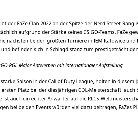
eibt der FaZe Clan 2022 an der Spitze der Nerd Street-Rangli
sächlich aufgrund der Stärke seines CS:GO-Teams. FaZe gew
ie nächsten beiden größten Turniere in IEM Katowice und
e und befinden sich in Schlagdistanz zum prestigeträchtig
:GO PGL Major Antwerpen mit internationaler Aufstellung
starke Saison in der Call of Duty League, holten in diesem J
n ersten Platz bei der diesjährigen CDL-Meisterschaft, auch
ist auch ein echter Anwärter auf die RLCS-Weltmeisterschaf
en bei beiden Events würden viel dazu beitragen, FaZes Pla