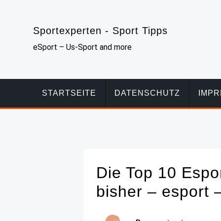
Skip
to
Sportexperten - Sport Tipps
content
eSport – Us-Sport and more
STARTSEITE
DATENSCHUTZ
IMP
Die Top 10 Espo
bisher – esport