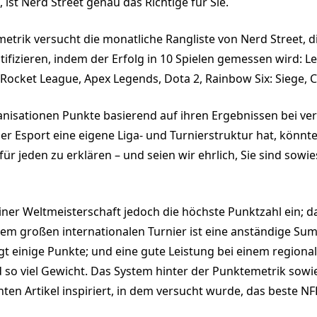
ist Nerd Street genau das Richtige für Sie.
rik versucht die monatliche Rangliste von Nerd Street, di
ntifizieren, indem der Erfolg in 10 Spielen gemessen wird:
 Rocket League, Apex Legends, Dota 2, Rainbow Six: Siege, 
nisationen Punkte basierend auf ihren Ergebnissen bei ve
r Esport eine eigene Liga- und Turnierstruktur hat, könnt
für jeden zu erklären – und seien wir ehrlich, Sie sind sow
ner Weltmeisterschaft jedoch die höchste Punktzahl ein; da
inem großen internationalen Turnier ist eine anständige Su
ingt einige Punkte; und eine gute Leistung bei einem region
 so viel Gewicht. Das System hinter der Punktemetrik sowi
hten Artikel inspiriert, in dem versucht wurde, das beste NF