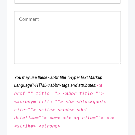
You may use these <abbr title="HyperText Markup
<a
Language">HTML</abbr> tags and attributes:
href="" title=""> <abbr title="">
<acronym title=""> <b> <blockquote
cite=""> <cite> <code> <del
datetime=""> <em> <i> <q cite=""> <s>
<strike> <strong>