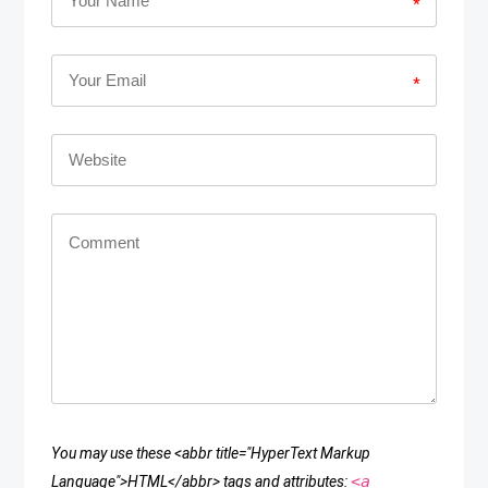
*
*
You may use these <abbr title="HyperText Markup
<a
Language">HTML</abbr> tags and attributes: