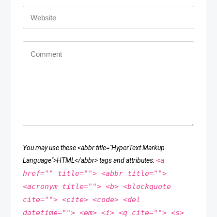
You may use these <abbr title="HyperText Markup
<a
Language">HTML</abbr> tags and attributes:
href="" title=""> <abbr title="">
<acronym title=""> <b> <blockquote
cite=""> <cite> <code> <del
datetime=""> <em> <i> <q cite=""> <s>