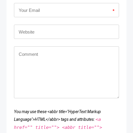
*
You may use these <abbr title="HyperText Markup
<a
Language">HTML</abbr> tags and attributes:
href="" title=""> <abbr title="">