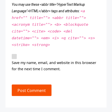
You may use these <abbr title="HyperText Markup
<a
Language">HTML</abbr> tags and attributes:
href="" title=""> <abbr title="">
<acronym title=""> <b> <blockquote
cite=""> <cite> <code> <del
datetime=""> <em> <i> <q cite=""> <s>
<strike> <strong>
Save my name, email, and website in this browser
for the next time I comment.
Post Comment