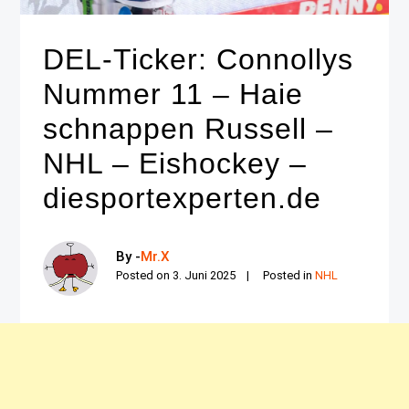
DEL-Ticker: Connollys
Nummer 11 – Haie
schnappen Russell –
NHL – Eishockey –
diesportexperten.de
By -
Mr.X
Posted on
3. Juni 2025
Posted in
NHL