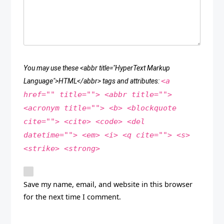
You may use these <abbr title="HyperText Markup
<a
Language">HTML</abbr> tags and attributes:
href="" title=""> <abbr title="">
<acronym title=""> <b> <blockquote
cite=""> <cite> <code> <del
datetime=""> <em> <i> <q cite=""> <s>
<strike> <strong>
Save my name, email, and website in this browser
for the next time I comment.